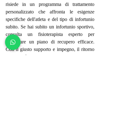
risiede in un programma di trattamento 
personalizzato che affronta le esigenze 
specifiche dell'atleta e del tipo di infortunio 
subito. Se hai subito un infortunio sportivo, 
consulta un fisioterapista esperto per 
sviluppare un piano di recupero efficace. 
Con il giusto supporto e impegno, il ritorno 
allo sport è possibile.
fisioterapiaesport
fisioterapiasportivacuorefisio
atletiefisioterapia
recuperofisioterapico
Post recenti
Mostra tutti