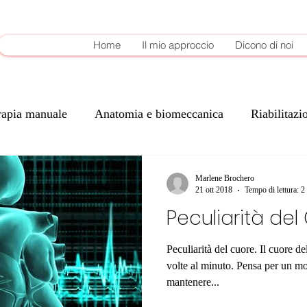
Home
Il mio approccio
Dicono di noi
rapia manuale
Anatomia e biomeccanica
Riabilitazi
Fattori di rischio cardiovascolari
Movimento funzional
Marlene Brochero
21 ott 2018
Tempo di lettura: 2
Peculiarità del
Peculiarità del cuore. Il cuore d
volte al minuto. Pensa per un m
mantenere...