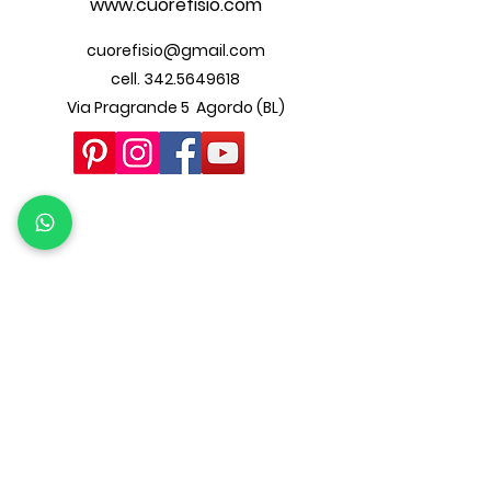
www.cuorefisio.com
cuorefisio@gmail.com
cell.
342.5649618
Via Pragrande 5 Agordo (BL)
www.beacons.ai/cuorefisi
o