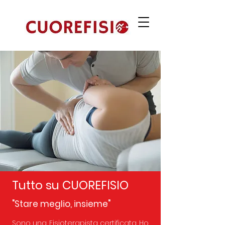
Tutto su CUOREFISIO
"Stare meglio, insieme"
Sono una Fisioterapista certificata. Ho