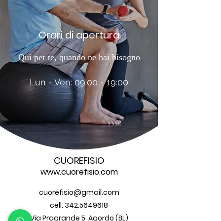
Orari di apertura
Qui per te, quando ne hai bisogno
Lun - Ven: 09:00 - 19:00
CUOREFISIO
www.cuorefisio.com
cuorefisio@gmail.com
cell.
342.5649618
Via Pragrande 5 Agordo (BL)