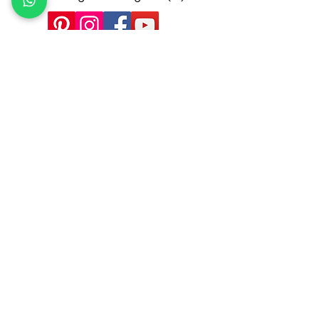
www.beacons.ai/cuorefisi
o