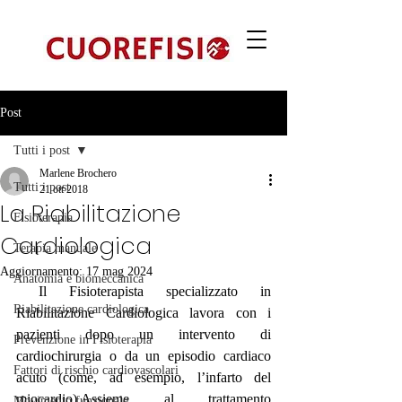
Post
Tutti i post
Marlene Brochero
Tutti i post
21 ott 2018
La Riabilitazione
Fisioterapia
Cardiologica
Terapia manuale
Aggiornamento:
17 mag 2024
Anatomia e biomeccanica
 Il Fisioterapista specializzato in 
Riabilitazione cardiologica
Riabilitazione Cardiologica lavora con i 
pazienti dopo un intervento di 
Prevenzione in Fisioterapia
cardiochirurgia o da un episodio cardiaco 
Fattori di rischio cardiovascolari
acuto (come, ad esempio, l’infarto del 
miocardio).Assieme al trattamento 
Movimento funzionale