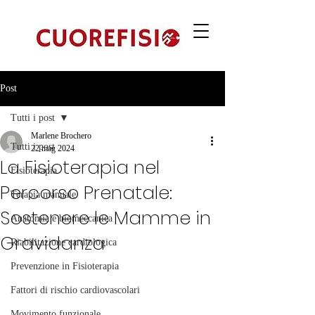
Post
Tutti i post
Marlene Brochero
Tutti i post
22 mag 2024
La Fisioterapia nel
Fisioterapia
Percorso Prenatale:
Terapia manuale
Sostenere le Mamme in
Anatomia e biomeccanica
Gravidanza
Riabilitazione cardiologica
Prevenzione in Fisioterapia
Fattori di rischio cardiovascolari
Movimento funzionale