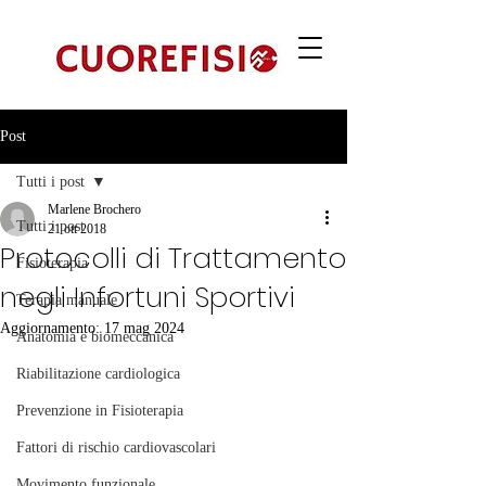
Post
Tutti i post
Marlene Brochero
Tutti i post
21 ott 2018
Protocolli di Trattamento
Fisioterapia
negli Infortuni Sportivi
Terapia manuale
Aggiornamento:
17 mag 2024
Anatomia e biomeccanica
Riabilitazione cardiologica
Prevenzione in Fisioterapia
Fattori di rischio cardiovascolari
Movimento funzionale