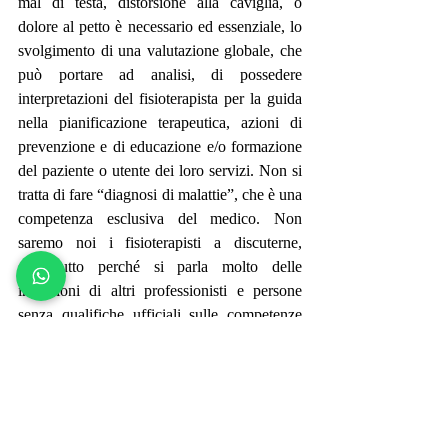
mal di testa, distorsione alla caviglia, o 
dolore al petto è necessario ed essenziale, lo 
svolgimento di una valutazione globale, che 
può portare ad analisi, di possedere 
interpretazioni del fisioterapista per la guida 
nella pianificazione terapeutica, azioni di 
prevenzione e di educazione e/o formazione 
del paziente o utente dei loro servizi. Non si 
tratta di fare “diagnosi di malattie”, che è una 
competenza esclusiva del medico. Non 
saremo noi i fisioterapisti a discuterne, 
soprattutto perché si parla molto delle 
incursioni di altri professionisti e persone 
senza qualifiche ufficiali sulle competenze 
della Fisioterapia. Tuttavia, dobbiamo usare 
la diagnosi come mezzo per identificare la 
natura, l’essenza di una particolare ferita o 
situazione, o un problema e la sua causa, e il 
suo uso deve essere accettato ed essere utile 