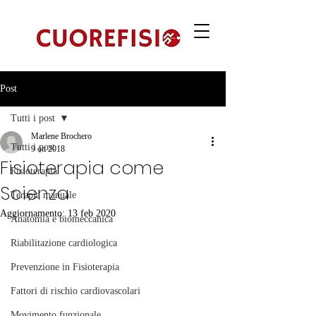
Post
Tutti i post
Marlene Brochero
Tutti i post
9 ott 2018
Fisioterapia come
Fisioterapia
Scienza
Terapia manuale
Aggiornamento:
13 feb 2020
Anatomia e biomeccanica
Riabilitazione cardiologica
Prevenzione in Fisioterapia
Fattori di rischio cardiovascolari
Movimento funzionale