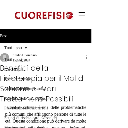
Post
Tutti i post
Studio Cuorefisio
Tutti i post
15 mag 2024
Benefici della
Fisioterapia
Fisioterapia per il Mal di
Terapia manuale
Schiena e i Vari
Anatomia e biomeccanica
Trattamenti Possibili
Riabilitazione cardiologica
Il mal di schiena è una delle problematiche 
Prevenzione in Fisioterapia
più comuni che affliggono persone di tutte le 
Fattori di rischio cardiovascolari
età. Questa condizione può derivare da molte 
Movimento funzionale
cause, tra cui cattiva postura, infortuni, 